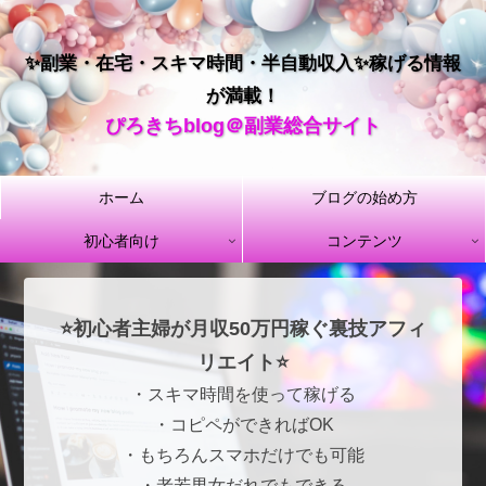
✨副業・在宅・スキマ時間・半自動収入✨稼げる情報
が満載！
ぴろきちblog＠副業総合サイト
ホーム
ブログの始め方
初心者向け
コンテンツ
⭐初心者主婦が月収50万円稼ぐ裏技アフィ
リエイト⭐
・スキマ時間を使って稼げる
・コピペができればOK
・もちろんスマホだけでも可能
・老若男女だれでもできる