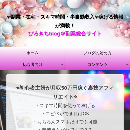
✨副業・在宅・スキマ時間・半自動収入✨稼げる情報
が満載！
ぴろきちblog＠副業総合サイト
ホーム
ブログの始め方
初心者向け
コンテンツ
⭐初心者主婦が月収50万円稼ぐ裏技アフィ
リエイト⭐
・スキマ時間を使って稼げる
・コピペができればOK
・もちろんスマホだけでも可能
・老若男女だれでもできる