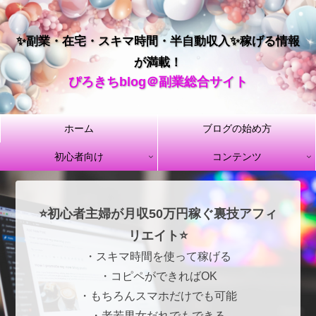
✨副業・在宅・スキマ時間・半自動収入✨稼げる情報
が満載！
ぴろきちblog＠副業総合サイト
ホーム
ブログの始め方
初心者向け
コンテンツ
⭐初心者主婦が月収50万円稼ぐ裏技アフィ
リエイト⭐
・スキマ時間を使って稼げる
・コピペができればOK
・もちろんスマホだけでも可能
・老若男女だれでもできる