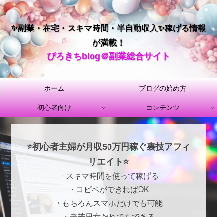
✨副業・在宅・スキマ時間・半自動収入✨稼げる情報
が満載！
ぴろきちblog＠副業総合サイト
ホーム
ブログの始め方
初心者向け
コンテンツ
⭐初心者主婦が月収50万円稼ぐ裏技アフィ
リエイト⭐
・スキマ時間を使って稼げる
・コピペができればOK
・もちろんスマホだけでも可能
・老若男女だれでもできる