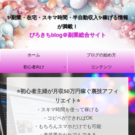
✨副業・在宅・スキマ時間・半自動収入✨稼げる情報
が満載！
ぴろきちblog＠副業総合サイト
ホーム
ブログの始め方
初心者向け
コンテンツ
⭐初心者主婦が月収50万円稼ぐ裏技アフィ
リエイト⭐
・スキマ時間を使って稼げる
・コピペができればOK
・もちろんスマホだけでも可能
・老若男女だれでもできる