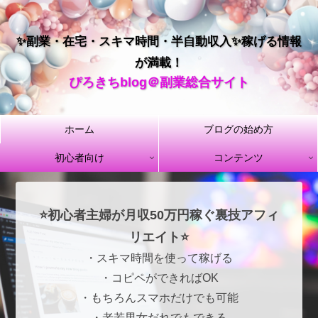
✨副業・在宅・スキマ時間・半自動収入✨稼げる情報
が満載！
ぴろきちblog＠副業総合サイト
ホーム
ブログの始め方
初心者向け
コンテンツ
⭐初心者主婦が月収50万円稼ぐ裏技アフィ
リエイト⭐
・スキマ時間を使って稼げる
・コピペができればOK
・もちろんスマホだけでも可能
・老若男女だれでもできる