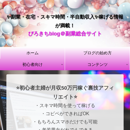
✨副業・在宅・スキマ時間・半自動収入✨稼げる情報
が満載！
ぴろきちblog＠副業総合サイト
ホーム
ブログの始め方
初心者向け
コンテンツ
⭐初心者主婦が月収50万円稼ぐ裏技アフィ
リエイト⭐
・スキマ時間を使って稼げる
・コピペができればOK
・もちろんスマホだけでも可能
・老若男女だれでもできる