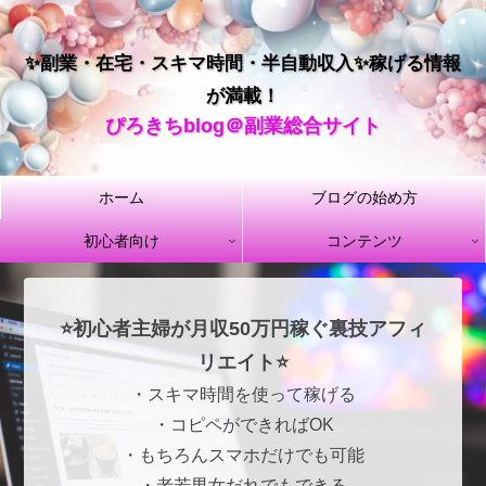
✨副業・在宅・スキマ時間・半自動収入✨稼げる情報
が満載！
ぴろきちblog＠副業総合サイト
ホーム
ブログの始め方
初心者向け
コンテンツ
⭐初心者主婦が月収50万円稼ぐ裏技アフィ
リエイト⭐
・スキマ時間を使って稼げる
・コピペができればOK
・もちろんスマホだけでも可能
・老若男女だれでもできる