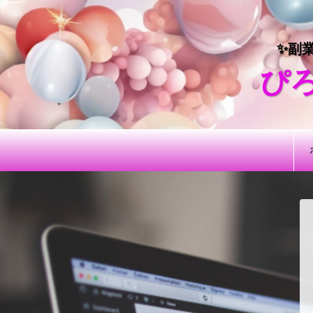
✨副
ぴろ