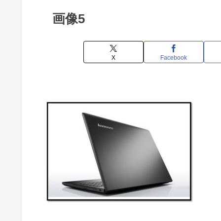
画像5
X
Facebook