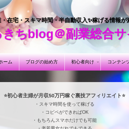
業・在宅・スキマ時間・半自動収入✨稼げる情報が
きちblog＠副業総合
ホーム
ブログの始め方
初心者向け
コンテン
⭐初心者主婦が月収50万円稼ぐ裏技アフィリエイト⭐
・スキマ時間を使って稼げる
・コピペができればOK
・もちろんスマホだけでも可能
・老若男女だれでもできる